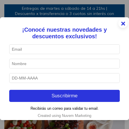
Entregas de martes a sábado de 14 a 21hs |
Descuento x transferencia o 3 cuotas sin interés con
mínimo de compra
×
¡Conocé nuestras novedades y
0
descuentos exclusivos!
1
/
9
Suscribirme
Recibirás un correo para validar tu email.
Created using Nuvem Marketing