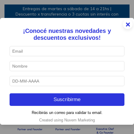
Entregas de martes a sábado de 14 a 21hs |
Descuento x transferencia o 3 cuotas sin interés con
mínimo de compra
×
¡Conocé nuestras novedades y
0
descuentos exclusivos!
Somos EAT | BOX
Suscribirme
Recibirás un correo para validar tu email.
Created using Nuvem Marketing