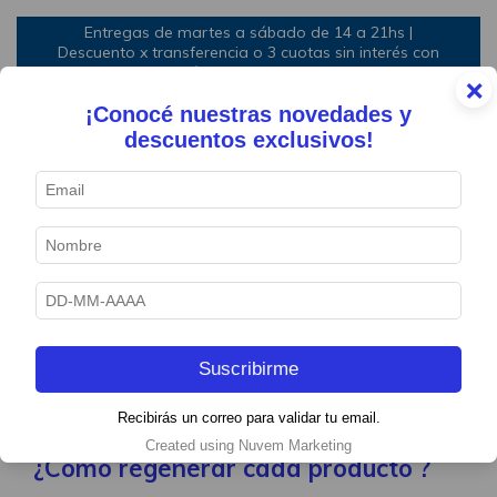
Entregas de martes a sábado de 14 a 21hs |
Descuento x transferencia o 3 cuotas sin interés con
mínimo de compra
×
¡Conocé nuestras novedades y
0
descuentos exclusivos!
CÓMO PREPARAR
TU EAT | BOX
¡HOLA!
Suscribirme
GRACIAS POR SUMARTE A LA EXPERIENCIA EAT BOX
Recibirás un correo para validar tu email.
Created using Nuvem Marketing
¿Cómo regenerar cada producto ?