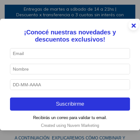
Entregas de martes a sábado de 14 a 21hs |
Descuento x transferencia o 3 cuotas sin interés con
mínimo de compra
×
¡Conocé nuestras novedades y
0
descuentos exclusivos!
Cómo regenerar tu
BOX
¡HOLA!
Suscribirme
GRACIAS POR SUMARTE A LA EXPERIENCIA EAT
BOX
Recibirás un correo para validar tu email.
Created using Nuvem Marketing
A CONTINUACIÓN EXPLICAREMOS CÓMO COMBINAR Y