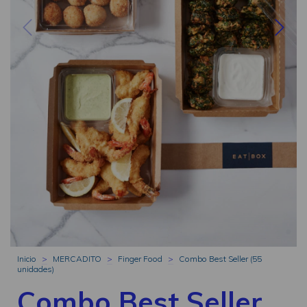
Inicio
>
MERCADITO
>
Finger Food
>
Combo Best Seller (55
unidades)
Combo Best Seller