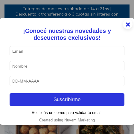
Entregas de martes a sábado de 14 a 21hs |
Descuento x transferencia o 3 cuotas sin interés con
mínimo de compra
×
¡Conocé nuestras novedades y
0
descuentos exclusivos!
1
/
5
Suscribirme
Recibirás un correo para validar tu email.
Created using Nuvem Marketing