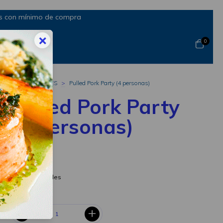
rés con mínimo de compra
×
0
Inicio
>
BOXES
>
Pulled Pork Party (4 personas)
Pulled Pork Party
(4 personas)
$71.500
Ver más detalles
CANTIDAD