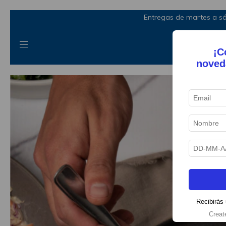
Entregas de martes a sá
¡C
noved
Recibirás 
Creat