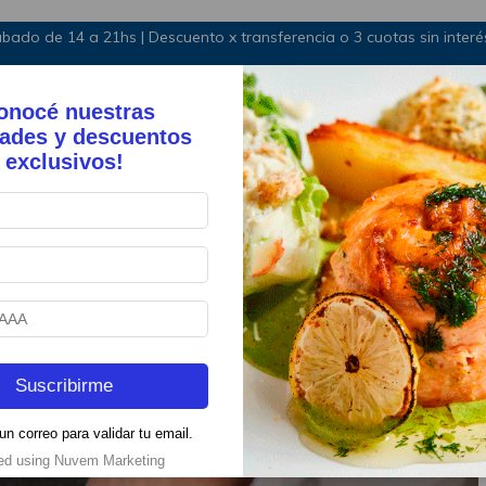
bado de 14 a 21hs | Descuento x transferencia o 3 cuotas sin inte
onocé nuestras
ades y descuentos
exclusivos!
Suscribirme
un correo para validar tu email.
ed using Nuvem Marketing