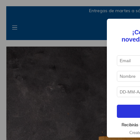
Entregas de martes a sá
¡C
noved
Recibirás 
Creat