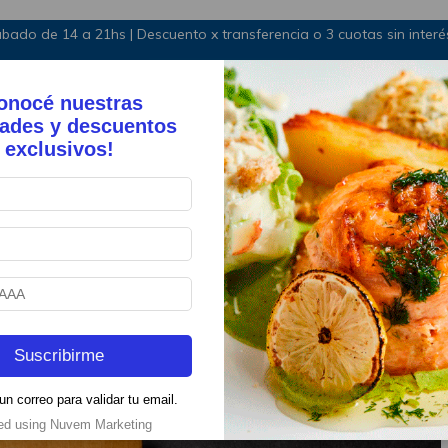
bado de 14 a 21hs | Descuento x transferencia o 3 cuotas sin inte
onocé nuestras
ades y descuentos
exclusivos!
Suscribirme
un correo para validar tu email.
ed using Nuvem Marketing