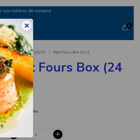
rés con mínimo de compra
×
0
Inicio
>
MERCADITO
>
Petit Fours Box (24 u)
Petit Fours Box (24
u)
$46.200
Ver más detalles
CANTIDAD