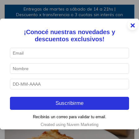
Entregas de martes a sábado de 14 a 21hs |
Descuento x transferencia o 3 cuotas sin interés con
mínimo de compra
×
¡Conocé nuestras novedades y
0
descuentos exclusivos!
1
/
4
Suscribirme
Recibirás un correo para validar tu email.
Created using Nuvem Marketing