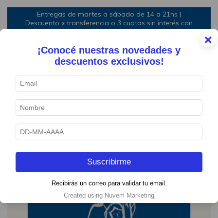
Entregas de martes a sábado de 14 a 21hs |
Descuento x transferencia o 3 cuotas sin interés con
mínimo de compra
×
¡Conocé nuestras novedades y
0
descuentos exclusivos!
1
/
2
Suscribirme
Recibirás un correo para validar tu email.
Created using Nuvem Marketing