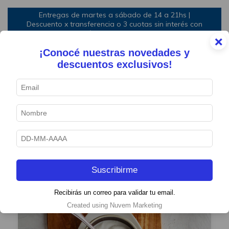
Entregas de martes a sábado de 14 a 21hs |
Descuento x transferencia o 3 cuotas sin interés con
mínimo de compra
×
¡Conocé nuestras novedades y
0
descuentos exclusivos!
Locro 9 de Julio
Suscribirme
Recibirás un correo para validar tu email.
Created using Nuvem Marketing