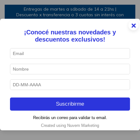
Entregas de martes a sábado de 14 a 21hs |
Descuento x transferencia o 3 cuotas sin interés con
mínimo de compra
×
¡Conocé nuestras novedades y
0
descuentos exclusivos!
Lasagna
Bolognesa clásica
¡HOLA!
Suscribirme
GRACIAS POR SUMARTE A LA EXPERIENCIA EAT
Recibirás un correo para validar tu email.
BOX
Created using Nuvem Marketing